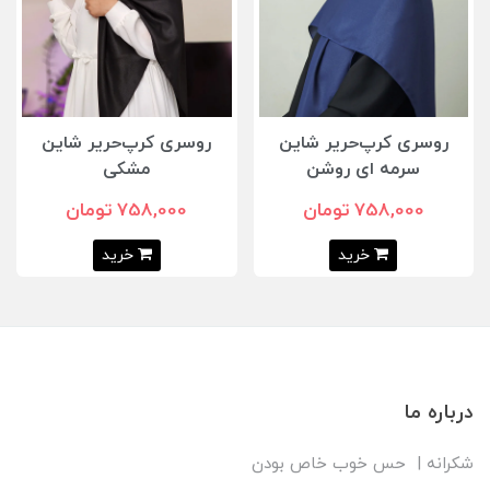
روسری کرپ‌حریر شاین
روسری کرپ‌حریر شاین
سرمه ای روشن
مشکی
758,000 تومان
758,000 تومان
خرید
خرید
درباره ما
شکرانه | حس خوب خاص بودن