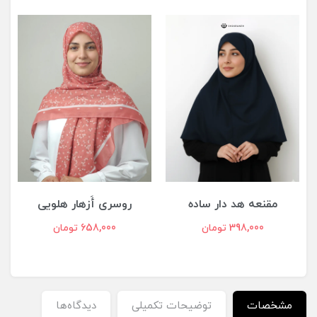
مقنعه هد دار ساده
روسری أَزهار هلویی
398,000 تومان
658,000 تومان
مشخصات
توضیحات تکمیلی
دیدگاه‌ها