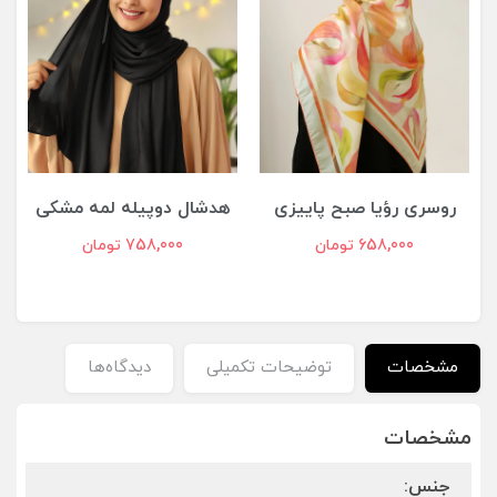
روسری رؤیا صبح پاییزی
هدشال دوپیله لمه مشکی
گ
658,000 تومان
758,000 تومان
مشخصات
توضیحات تکمیلی
دیدگاه‌ها
مشخصات
جنس: