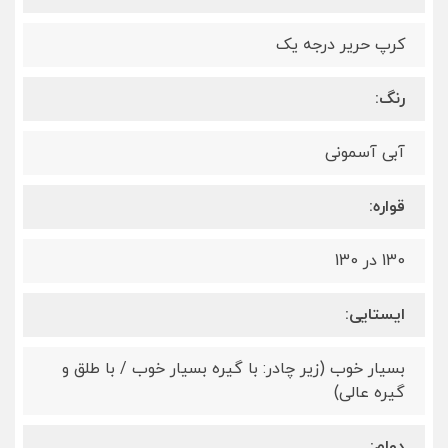
کرپ حریر درجه یک
رنگ:
آبی‌ آسمونی
قواره:
130 در 130
ایستایی:
بسیار خوب (زیر چادر: با گیره بسیار خوب / با طلق و
گیره عالی)
دوام: