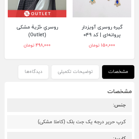
گیره روسری آویزدار
روسریِ حُرِّية مشکی
پروانه‌ای | کد ۰۴9
(Outlet)
150,000 تومان
498,000 تومان
مشخصات
توضیحات تکمیلی
دیدگاه‌ها
مشخصات
جنس:
کرپ حریر درجه یک جت بلک (کاملا مشکی)
کاربرد: