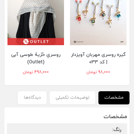
گیره روسری مهربان آویزدار
روسریِ حُرِّية طوسی آبی
| کد ۰33
(Outlet)
98,000 تومان
498,000 تومان
مشخصات
توضیحات تکمیلی
دیدگاه‌ها
مشخصات
رنگ: