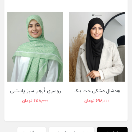
هدشال مشکی جت بلک
روسری أَزهار سبز پاستلی
698,000 تومان
658,000 تومان