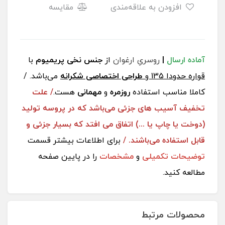
افزودن به علاقه‌مندی
مقایسه
آماده ارسال
|
روسریِ ارغوان
از
جنس نخی پریمیوم
با
قواره حدودا 135 و
طراحی اختصاصی شکرانه
می‌باشد. /
کاملا مناسب استفاده
روزمره
و
مهمانی
هست.
/ علت
تخفیف آسیب های جزئی می‌باشد که در پروسه تولید
(دوخت یا چاپ یا ...) اتفاق می افتد که بسیار جزئی و
قابل استفاده می‌باشند. /
برای اطلاعات بیشتر قسمت
توضیحات تکمیلی
و
مشخصات
را در پایین صفحه
مطالعه کنید.
محصولات مرتبط