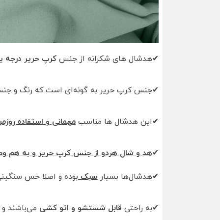
✔هدشال های شکرانه از جنس
کرپ حریر درجه 
✔جنس کرپ حریر به گونه‌ای است که رنگ و ج
✔این هدشال ها مناسب
مهمانی و استفاده روزمر
✔
هد و شال هردو از جنس کرپ حریر و به هم وص
✔هدشال‌ها بسیار
سبک
بوده و اصلا حس سنگینی 
✔به راحتی
قابل شستشو و اتو کشی
می‌باشند و 