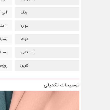
رنگ:
آبی ک
قواره:
٢ متر در ٧۵ سانت
دوام:
بسیار
ایستایی:
بسیار
کاربرد
روزم
توضیحات تکمیلی