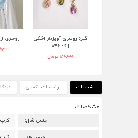
 روسری آویزدار اشکی
روسری ارغوان آسمونی
ساق د
| کد ۰۴6
س
658,000 تومان
180,000 تومان
,000
مشخصات
توضیحات تکمیلی
دیدگاه
مشخصات
جنس شال:
کرپ 
جنس هد:
کرپ 