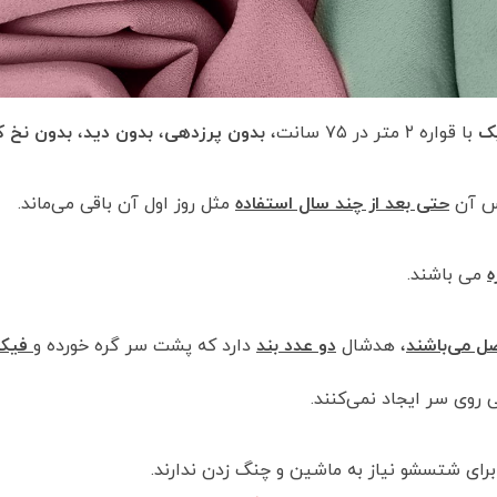
یک
با قواره ٢ متر در ٧۵ سانت،
بدون پرزدهی
،
بدون دید
،
بدون نخ 
نس آن
حتی بعد از چند سال استفاده
مثل روز اول آن باقی می‌ماند.
ه
می باشند.
ل می‌باشند
، هدشال
دو عدد بند
دارد که پشت سر گره خورده و
فیک
روی سر ایجاد نمی‌کنند.
برای شتسشو نیاز به ماشین و چنگ زدن ندارند.