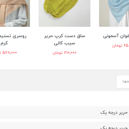
ست کرپ حریر
روسری تسنیم بیسیک
گیره روسری 
یب کالی
کرم
دار | کد
210 تومان
528,000 تومان
98,000 تومان
‌ها
حریر درجه یک
حریر درجه یک