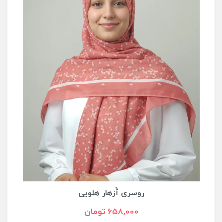
روسری أَزهار هلویی
658,000 تومان