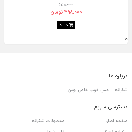
658,000
398,000 تومان
خرید
›
‹
درباره ما
شکرانه | حس خوب خاص بودن
دسترسی سریع
صفحه اصلی
محصولات شکرانه