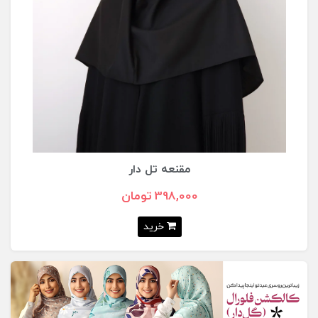
مقنعه تل دار
398,000 تومان
خرید