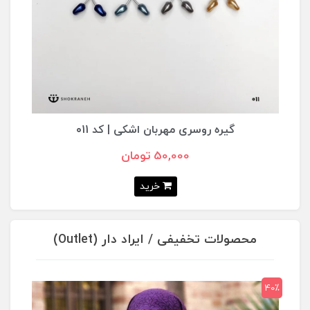
گیره روسری مهربان اشکی | کد ۰11
50,000 تومان
خرید
محصولات تخفیفی / ایراد دار (Outlet)
40٪