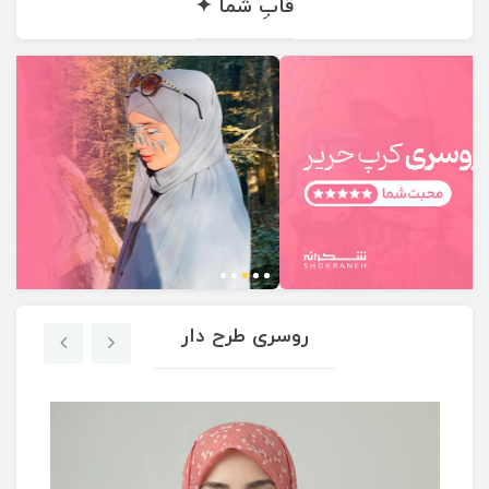
قابِ شما ✦
روسری‌ طرح دار