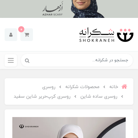
0
خانه
محصولات شکرانه
روسری
روسری ساده شاین
روسری کرپ‌حریر شاین سفید