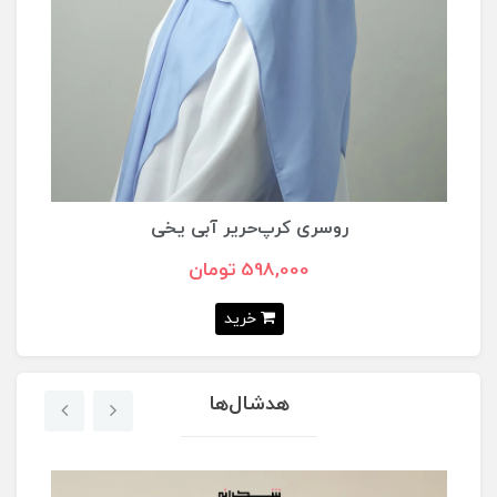
روسری کرپ‌حریر شاین سفید
758,000 تومان
خرید
هدشال‌ها