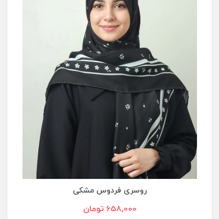
روسری شهرزاد سرمه ای - سرخابی
658,000 تومان