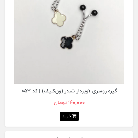
گیره روسری آویزدار اشکی | کد ۰52
140,000 تومان
خرید