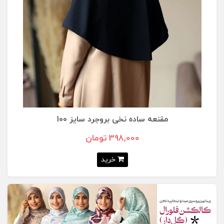
مقنعه ساده نخی بروجرد سايز 90
358,000 تومان
خرید