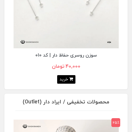
ساق دست کرپ حریر یاسی تیره
210,000 تومان
خرید
محصولات تخفیفی / ایراد دار (Outlet)
25٪