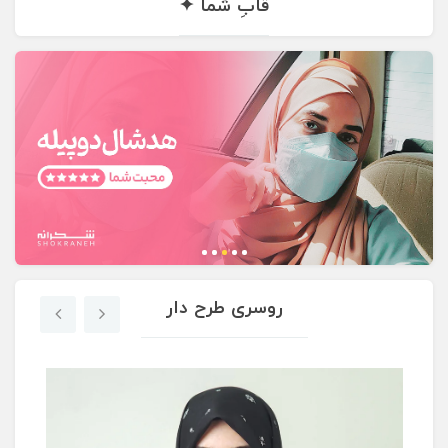
قابِ شما ✦
روسری‌ طرح دار