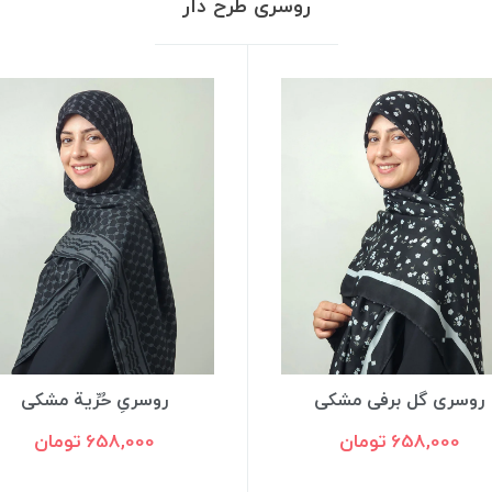
روسری‌ طرح دار
روسری گل برفی مشکی
روسریِ حُرِّية مشکی
658,000 تومان
658,000 تومان