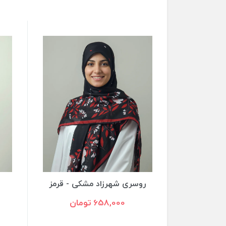
زرشکی
روسری شهرزاد مشکی - قرمز
658,000 تومان