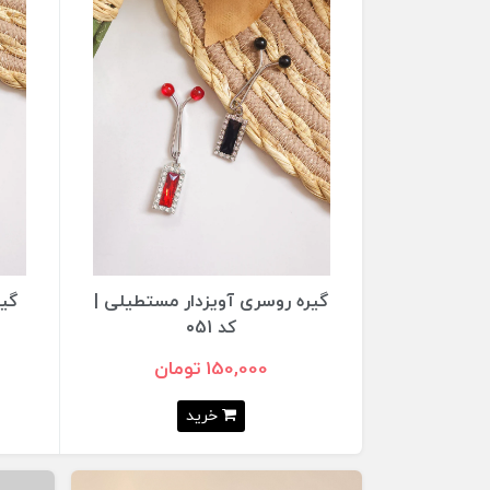
گیره روسری آویزدار مستطیلی |
گیره روسری آویز
کد ۰51
۰50
150,000 تومان
150,000 تومان
خرید
خرید