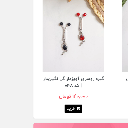
یره روسری آویزدار گل نگین‌دار
گیره روسری آویزدار مثلثی 
| کد ۰۴8
۰۴7
140,000 تومان
150,000 تومان
خرید
خرید