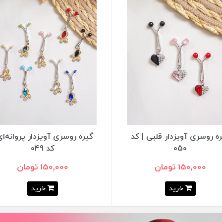
دار قلبی | کد
گیره روسری آویزدار پروانه‌ای |
گ
کد ۰۴9
150,000 تومان
خرید