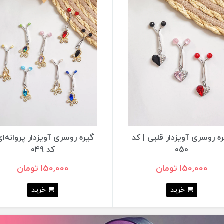
ه روسری آویزدار پروانه‌ای |
گیره روسری آویزدار گل نگین‌د
کد ۰۴9
| کد ۰۴8
150,000 تومان
140,000 تومان
خرید
خرید