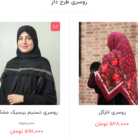
روسری‌ طرح دار
سری تسنیم بیسیک مشکی
روسری أَزهار سرمه ای
658,000 تومان
658,000
598,000 تومان