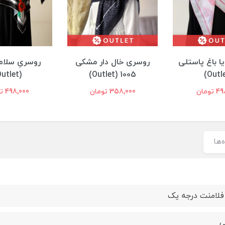
ل دار مشکی
روسریِ سلام مشکی
گیره روسری 
(Outlet)
پروانه‌ای | کد 
تومان
498,000 تومان
150,000 تومان
‌ها
فلامنت درجه یک
ی