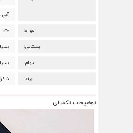
آبی د
قواره:
١٣٠
ایستایی:
بسیار
دوام:
بسیار
برند:
شکرا
توضیحات تکمیلی