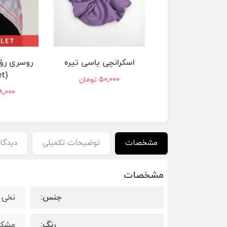
انچی یاسی تیره
روسری رؤیا باغ پاستلی
روسری خا
1005 (Outlet)
(Outlet)
50,000 تومان
498,000 تومان
358,000 
مشخصات
توضیحات تکمیلی
دیدگاه
مشخصات
جنس:
نخی 
رنگ:
مشک